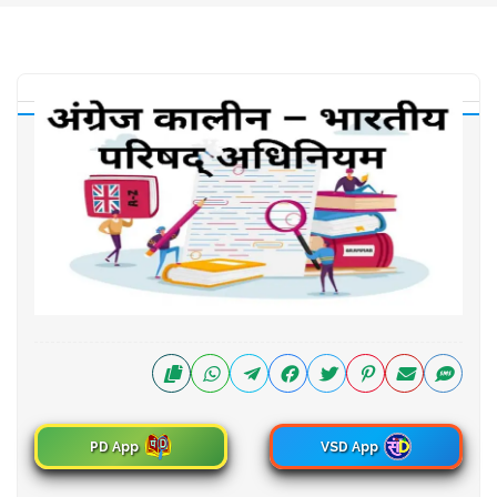
PD App
VSD App