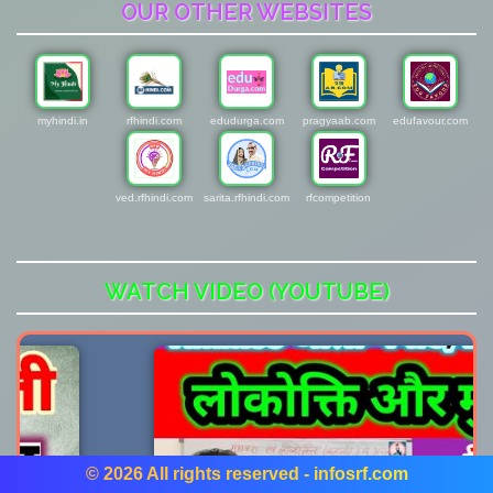
OUR OTHER WEBSITES
myhindi.in
rfhindi.com
edudurga.com
pragyaab.com
edufavour.com
ved.rfhindi.com
sarita.rfhindi.com
rfcompetition
WATCH VIDEO (YOUTUBE)
© 2026 All rights reserved - infosrf.com