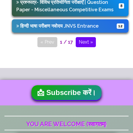
प्रश्नपत्र- विविध प्रतियोगिता परीक्षाएँ | Question
8
Paper - Miscellaneous Competitive Exams
हिन्दी भाषा परीक्षण नवोदय JNVS Entrance
12
« Prev
1 / 17
Next »
📩 Subscribe करें।
YOU ARE WELCOME (स्वागतम्)