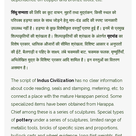
सिंधु सभ्यता
की लिपि का कूट वाचन, मुहरों तथा मुद्रांकन, किसी स्थल को
परिपक्व हड़प्पा काल के साथ जोड़ने हेतु माप-दंड आदि की स्पष्ट जानकारी
उपलब्ध नहीं है। हड़प्पा से कुछ विशेषीकृत वस्तुएँ प्राप्त हुई हैं। इनमें से प्रमुख
शिल्पाकृतियों की श्रंखला है। शिल्पाकृतियों की श्रंखला के अंतर्गत
मृदभांड
का
विशेष प्रकार, धात्विक औजारों की सीमित श्रंखला, विशिष्ट आकार व अनुपातों
की ईटें, बैलगाड़ी व पहिए के साक्ष्य, लंबे चकमकी बाट, चकमक फलक, मृण्मूर्तियाँ,
अभिलेखित मुद्रा के विशिष्ट प्रकार आदि शामिल है। इन वस्तुओं का वितरण
असमान है।
The script of
Indus Civilization
has no clear information
about code reading, seals and stamping, metering, etc. to
connect a place with the mature Harappan period. Some
specialized items have been obtained from Harappa.
Chief among these is a series of sculptures. Special types
of
pottery
under a series of sculptures, limited range of
metallic tools, bricks of specific sizes and proportions,
bullock carts and wheel evidence, long flint weights, flint