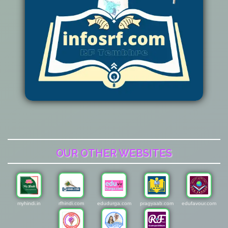
OUR OTHER WEBSITES
myhindi.in
rfhindi.com
edudurga.com
pragyaab.com
edufavour.com