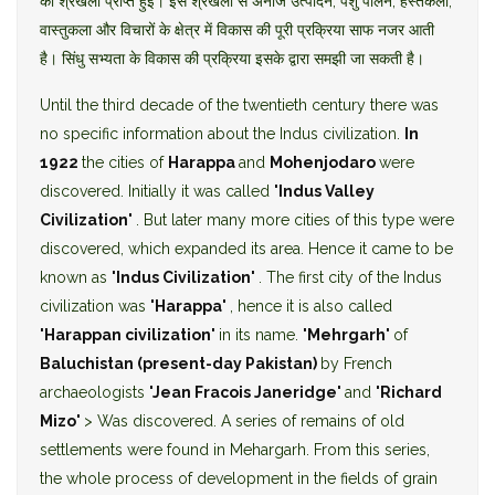
की श्रंखला प्राप्त हुई। इस श्रंखला से अनाज उत्पादन, पशु पालन, हस्तकला,
वास्तुकला और विचारों के क्षेत्र में विकास की पूरी प्रक्रिया साफ नजर आती
है। सिंधु सभ्यता के विकास की प्रक्रिया इसके द्वारा समझी जा सकती है।
Until the third decade of the twentieth century there was
no specific information about the Indus civilization.
In
1922
the cities of
Harappa
and
Mohenjodaro
were
discovered. Initially it was called
'Indus Valley
Civilization'
. But later many more cities of this type were
discovered, which expanded its area. Hence it came to be
known as
'Indus Civilization'
. The first city of the Indus
civilization was
'Harappa'
, hence it is also called
'Harappan civilization'
in its name.
'Mehrgarh'
of
Baluchistan (present-day Pakistan)
by French
archaeologists
'Jean Fracois Janeridge'
and
'Richard
Mizo'
> Was discovered. A series of remains of old
settlements were found in Mehargarh. From this series,
the whole process of development in the fields of grain