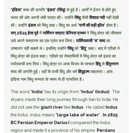
'इंडिया'
शब्द की उत्पत्ति
'इंडस' (सिंधु)
से हुई है। आर्यों ने ईरान से होते हुए
भारत की ओर अपनी लंबी यात्रा की। उन्होंने
सिंधु
जैसी
विशाल नदी
नहीं देखी
थी। उन्होंने
इंडस
को सिंधु कहा। सिंधु का अर्थ
'पानी की बड़ी झील'
होता है।
सन् 2825 ईसा पूर्व
में
पार्शियन सम्राट डेरियस प्रथम
ने सिंधु क्षेत्र को जीतकर
उसे अपने साम्राज्य का एक प्रांत बना लिया।
पार्शियावासी 'स' शब्द
का
उच्चारण नहीं सकते थे। इसलिए उन्होंने
सिंधु
को
'हिंदू'
कहा। बाद में ग्रीको ने
सिंधु क्षेत्र को इंडस कहा। ग्रीको एवं रोमवासियों में सिंधु क्षेत्र को इंडस का
पर्यायवाची बना दिया। सिंधु क्षेत्र पर अरब विजय के पश्चात
हिंदू
से
हिंदुस्तान
शब्द की उत्पत्ति हुई। वहाँ के वासी हिंदू और धर्म
हिंदूइज़्म
कहलाया। आतः
इंडिया नाम सिंधु सभ्यता के समय से ही प्रचलित है।
The word
'India'
has its origin from
'Indus' (Indus)
. The
Aryans made their long journey through Iran to India. He
did not see the
giant river
like
Indus
. He called
Indus
the Indus. Indus means
'large lake of water'
.
In 2825
BC
Persian Emperor Darius I
conquered the Indus
region and made it a province of his empire.
Persians