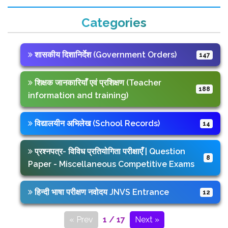
Categories
शासकीय दिशानिर्देश (Government Orders)
147
शिक्षक जानकारियाँ एवं प्रशिक्षण (Teacher
188
information and training)
विद्यालयीन अभिलेख (School Records)
14
प्रश्नपत्र- विविध प्रतियोगिता परीक्षाएँ | Question
8
Paper - Miscellaneous Competitive Exams
हिन्दी भाषा परीक्षण नवोदय JNVS Entrance
12
« Prev
1 / 17
Next »