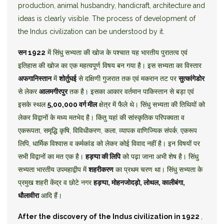
production, animal husbandry, handicraft, architecture and
ideas is clearly visible. The process of development of
the Indus civilization can be understood by it.
सन 1922
में सिंधु सभ्यता की खोज के पश्चात यह भारतीय पुरातत्व एवं
इतिहास की खोज का एक महत्वपूर्ण विषय बन गया है। इस सभ्यता का विस्तार
अफगानिस्तान
में
शोर्तुघई
से दक्षिणी गुजरात तक एवं मकरान तट पर
सुत्कांगेडोर
से लेकर
आलमगीरपुर
तक है। इसका आकार वर्तमान पाकिस्तान से बड़ा एवं
इसके स्थल
5,00,000 वर्ग मील
क्षेत्र में फैले थे। सिंधु सभ्यता की तिथियों को
लेकर विद्वानों के मध्य मतभेद है। किंतु यहां की सांस्कृतिक परिपक्वता व
एकरूपता, समृद्धि कृषि, विविधीकरण, कला, व्यापक वाणिज्यिक संपर्क, एकरूप
लिपि, धार्मिक विश्वास व कर्मकांड को लेकर कोई विवाद नहीं है। इन विषयों पर
सभी विद्वानों का मत एक है।
हड़प्पा की लिपि
को पढ़ा जाना अभी शेष है। सिंधु
सभ्यता भारतीय उपमहाद्वीप में
शहरीकरण
का प्रथम चरण था। सिंधु सभ्यता के
प्रमुख शहरी केंद्र व छोटे नगर
हड़प्पा, मोहनजोदड़ो, लोथल, कालीबंगा,
धौलावीरा
आदि हैं।
After the discovery of the Indus civilization in 1922
,