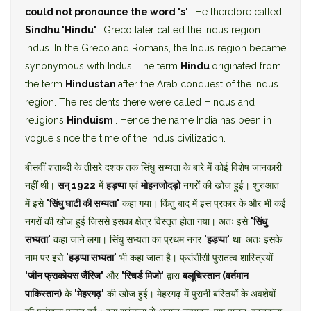
could not pronounce the word 's'
. He therefore called
Sindhu
'Hindu'
. Greco later called the Indus region
Indus. In the Greco and Romans, the Indus region became
synonymous with Indus. The term
Hindu
originated from
the term
Hindustan
after the Arab conquest of the Indus
region. The residents there were called Hindus and
religions
Hinduism
. Hence the name India has been in
vogue since the time of the Indus civilization.
बीसवीं शताब्दी के तीसरे दशक तक सिंधु सभ्यता के बारे में कोई विशेष जानकारी
नहीं थी।
सन् 1922
में
हड़प्पा
एवं
मोहनजोदड़ो
नगरों की खोज हुई। शुरुआत
में इसे
'सिंधु घाटी की सभ्यता'
कहा गया। किंतु बाद में इस प्रकार के और भी कई
नगरों की खोज हुई जिससे इसका क्षेत्र विस्तृत होता गया। अतः इसे
'सिंधु
सभ्यता'
कहा जाने लगा। सिंधु सभ्यता का प्रथम नगर
'हड़प्पा'
था, अतः इसके
नाम पर इसे
'हड़प्पा सभ्यता'
भी कहा जाता है। फ्रांसीसी पुरातत्व शास्त्रियों
'जीन फ्राकोयस जैंरिज'
और
'रिचर्ड मिजो'
द्वारा
बलूचिस्तान (वर्तमान
पाकिस्तान)
के
'मेहरगढ़'
की खोज हुई। मेहरगढ़ में पुरानी बस्तियों के अवशेषों