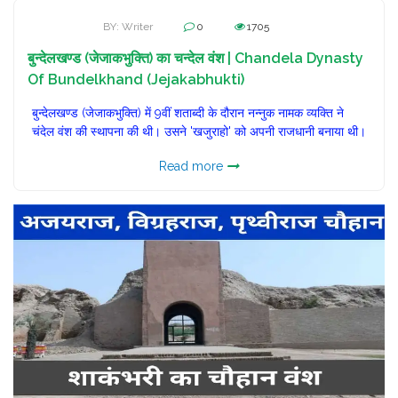
BY: Writer
0
1705
बुन्देलखण्ड (जेजाकभुक्ति) का चन्देल वंश | Chandela Dynasty
Of Bundelkhand (Jejakabhukti)
बुन्देलखण्ड (जेजाकभुक्ति) में 9वीं शताब्दी के दौरान नन्नुक नामक व्यक्ति ने
चंदेल वंश की स्थापना की थी। उसने 'खजुराहो' को अपनी राजधानी बनाया थी।
Read more