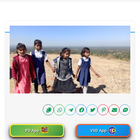
PD App
VSD App