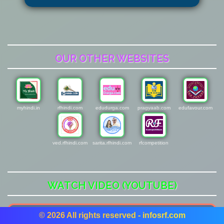
OUR OTHER WEBSITES
myhindi.in
rfhindi.com
edudurga.com
pragyaab.com
edufavour.com
ved.rfhindi.com
sarita.rfhindi.com
rfcompetition
WATCH VIDEO (YOUTUBE)
© 2026 All rights reserved - infosrf.com